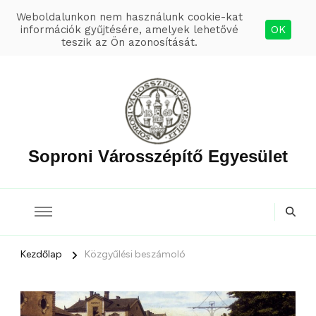
Weboldalunkon nem használunk cookie-kat
információk gyűjtésére, amelyek lehetővé
OK
teszik az Ön azonosítását.
Soproni Városszépítő Egyesület
Kezdőlap
Közgyűlési beszámoló