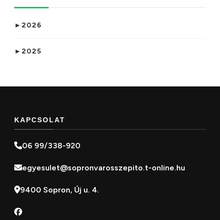
►
2026
►
2025
KAPCSOLAT
06 99/338-920
egyesulet@sopronvarosszepito.t-online.hu
9400 Sopron, Új u. 4.