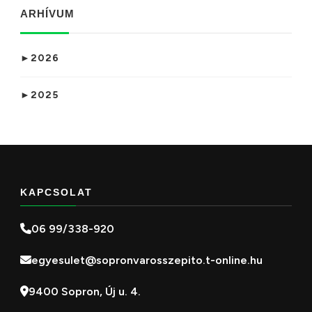
ARHÍVUM
►
2026
►
2025
KAPCSOLAT
06 99/338-920
egyesulet@sopronvarosszepito.t-online.hu
9400 Sopron, Új u. 4.