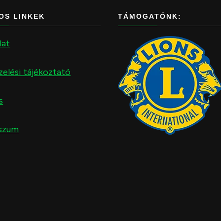
OS LINKEK
TÁMOGATÓNK:
lat
elési tájékoztató
s
szum