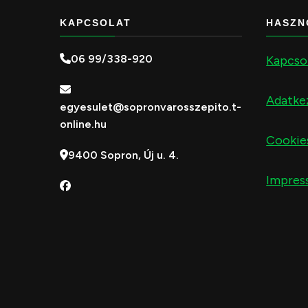
KAPCSOLAT
HASZN
06 99/338-920
Kapcso
Adatkez
egyesulet@sopronvarosszepito.t-
online.hu
Cookie
9400 Sopron, Új u. 4.
Impres