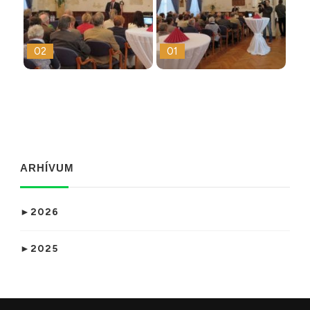
02
01
ARHÍVUM
►
2026
►
2025