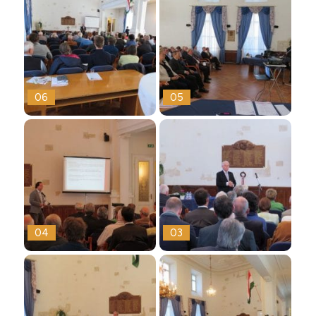
06
05
04
03