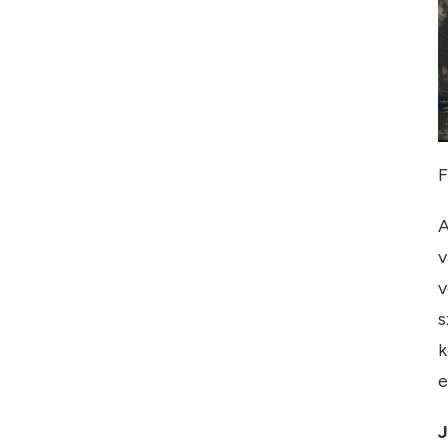
F
A
v
v
s
k
e
J