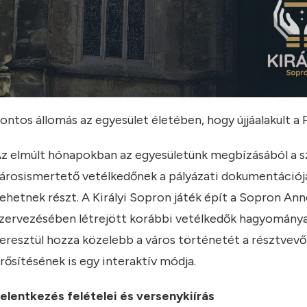
ontos állomás az egyesület életében, hogy újjáalakult a 
z elmúlt hónapokban az egyesületünk megbízásából a s
árosismertető vetélkedőnek a pályázati dokumentációját
ehetnek részt. A Királyi Sopron játék épít a Sopron An
zervezésében létrejött korábbi vetélkedők hagyományair
eresztül hozza közelebb a város történetét a résztvevők
rősítésének is egy interaktív módja.
elentkezés felételei és versenykiírás