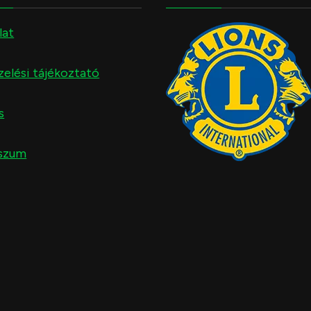
lat
elési tájékoztató
s
szum