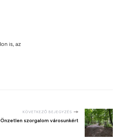
on is, az
KÖVETKEZŐ BEJEGYZÉS
Önzetlen szorgalom városunkért