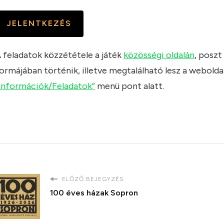
JELENTKEZÉS
 feladatok közzététele a játék
közösségi oldalán
, poszt
ormájában történik, illetve megtalálható lesz a weboldal
Információk/Feladatok”
menü pont alatt.
ELŐZŐ BEJEGYZÉS
100 éves házak Sopron