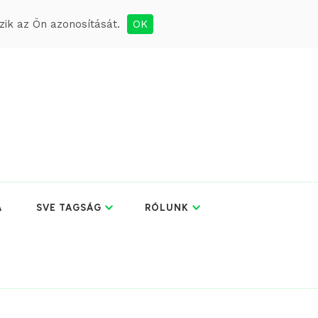
ik az Ön azonosítását.
OK
A
SVE TAGSÁG
RÓLUNK