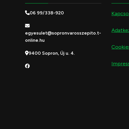
06 99/338-920
Kapcso
Adatkez
egyesulet@sopronvarosszepito.t-
online.hu
Cookie
9400 Sopron, Új u. 4.
Impres