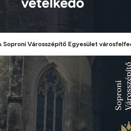
vetélkedő
A Soproni Városszépítő Egyesület városfelfed